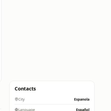
Contacts
City
Espanola
Language
Español