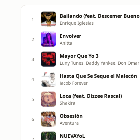
Bailando (feat. Descemer Bueno 
1
Enrique Iglesias
Envolver
2
Anitta
Mayor Que Yo 3
3
Luny Tunes, Daddy Yankee, Don Omar 
Hasta Que Se Seque el Malecón
4
Jacob Forever
Loca (feat. Dizzee Rascal)
5
Shakira
Obsesión
6
Aventura
NUEVAYoL
7