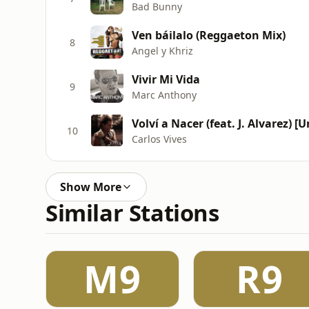
Bad Bunny
Ven báilalo (Reggaeton Mix)
8
Angel y Khriz
Vivir Mi Vida
9
Marc Anthony
Volví a Nacer (feat. J. Alvarez) [
10
Carlos Vives
Show More
Similar Stations
M9
R9