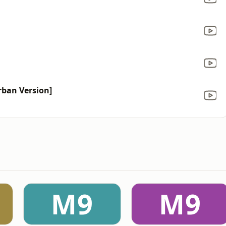
Urban Version]
M9
M9