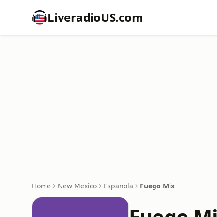
LiveradioUS.com
Home
New Mexico
Espanola
Fuego Mix
Fuego M