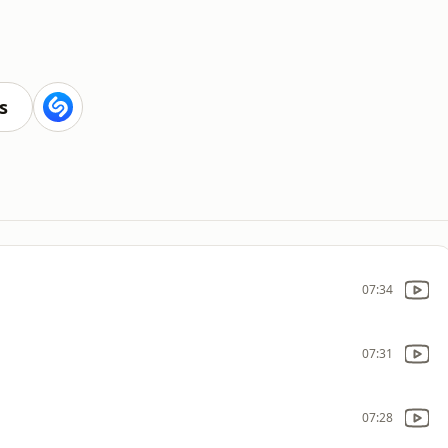
s
07:34
07:31
07:28