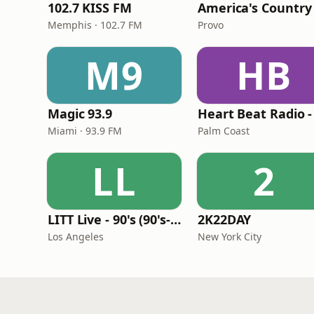
102.7 KISS FM
America's Country
Memphis · 102.7 FM
Provo
M9
HB
Magic 93.9
Miami · 93.9 FM
Palm Coast
LL
2
LITT Live - 90's (90's-Boomerang)
2K22DAY
Los Angeles
New York City