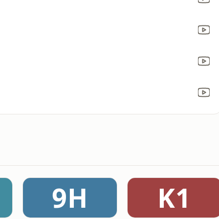
9H
K1