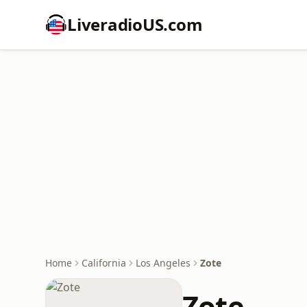
LiveradioUS.com
Home
California
Los Angeles
Zote
Zote