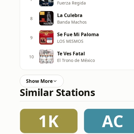
Fuerza Regida
La Culebra
8
Banda Machos
Se Fue Mi Paloma
9
LOS MISMOS
Te Ves Fatal
10
El Trono de México
Show More
Similar Stations
1K
AC