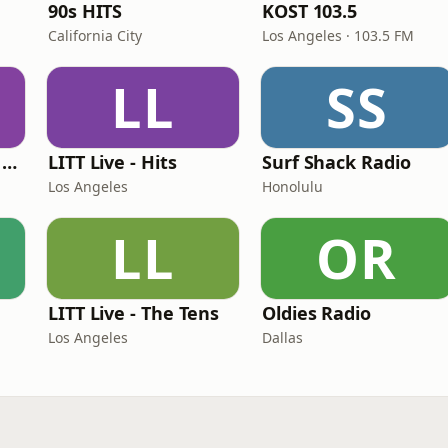
90s HITS
KOST 103.5
California City
Los Angeles · 103.5 FM
LL
SS
Heart Beat Radio - Back To The 80's Radio
LITT Live - Hits
Surf Shack Radio
Los Angeles
Honolulu
LL
OR
LITT Live - The Tens
Oldies Radio
Los Angeles
Dallas