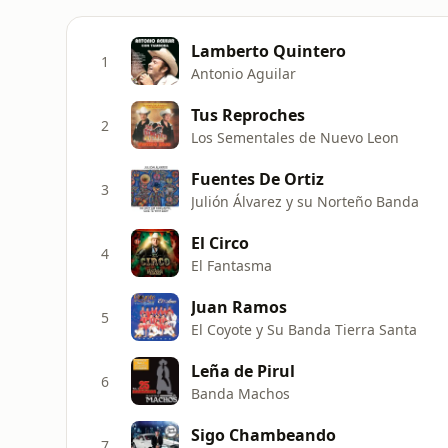
Lamberto Quintero
1
Antonio Aguilar
Tus Reproches
2
Los Sementales de Nuevo Leon
Fuentes De Ortiz
3
Julión Álvarez y su Norteño Banda
El Circo
4
El Fantasma
Juan Ramos
5
El Coyote y Su Banda Tierra Santa
Leña de Pirul
6
Banda Machos
Sigo Chambeando
7