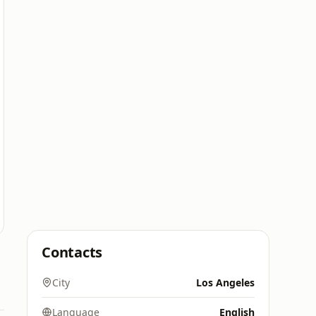
Contacts
City
Los Angeles
Language
English