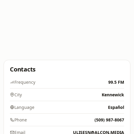
Contacts
Frequency
99.5 FM
City
Kennewick
Language
Español
Phone
(509) 987-8067
Email
ULISESN@ALCON.MEDIA