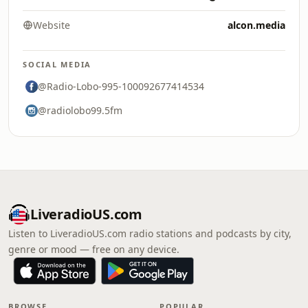
Website
alcon.media
SOCIAL MEDIA
@Radio-Lobo-995-100092677414534
@radiolobo99.5fm
LiveradioUS.com
Listen to LiveradioUS.com radio stations and podcasts by city,
genre or mood — free on any device.
BROWSE
POPULAR