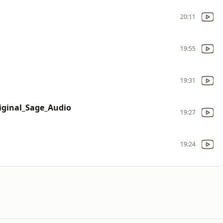
20:11
19:55
19:31
iginal_Sage_Audio
19:27
19:24