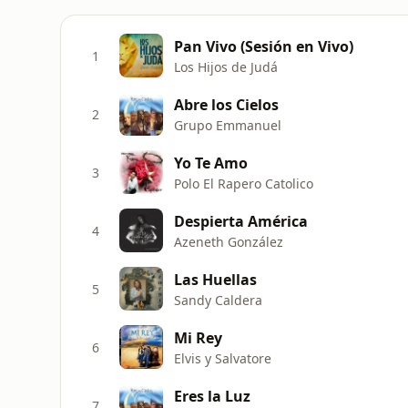
Pan Vivo (Sesión en Vivo)
1
Los Hijos de Judá
Abre los Cielos
2
Grupo Emmanuel
Yo Te Amo
3
Polo El Rapero Catolico
Despierta América
4
Azeneth González
Las Huellas
5
Sandy Caldera
Mi Rey
6
Elvis y Salvatore
Eres la Luz
7