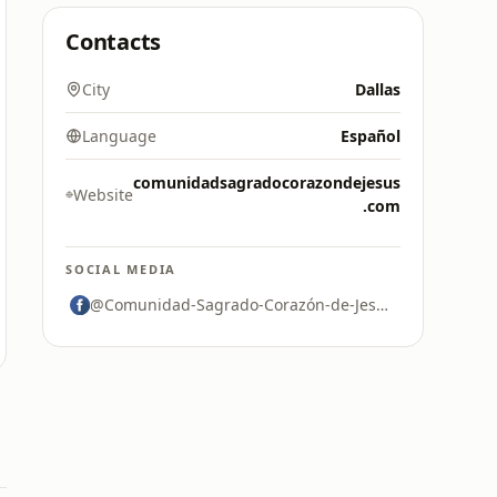
Contacts
City
Dallas
Language
Español
comunidadsagradocorazondejesus
Website
.com
SOCIAL MEDIA
@Comunidad-Sagrado-Corazón-de-Jesús-122632761654130