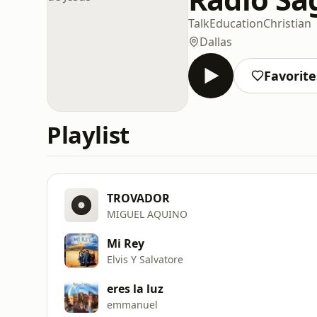
Talk
Education
Christian
Dallas
Favorite
Playlist
TROVADOR
MIGUEL AQUINO
Mi Rey
Elvis Y Salvatore
eres la luz
emmanuel