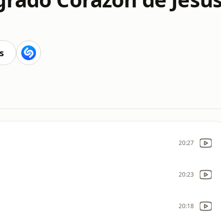
s
20:27
20:23
20:18