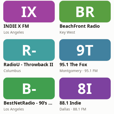
IX
BR
INDIE X FM
BeachFront Radio
Los Angeles
Key West
R-
9T
RadioU - Throwback II
95.1 The Fox
Columbus
Montgomery · 95.1 FM
B-
8I
BestNetRadio - 90's Alternative
88.1 Indie
Los Angeles
Dallas · 88.1 FM