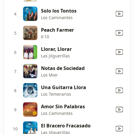
Solo los Tontos
4
Los Caminantes
Peach Farmer
5
6'10
Llorar, Llorar
6
Las Jilguerillas
Notas de Sociedad
7
Los Mier
Una Guitarra Llora
8
Los Temerarios
Amor Sin Palabras
9
Los Caminantes
El Bracero Fracasado
10
Las Jilguerillas