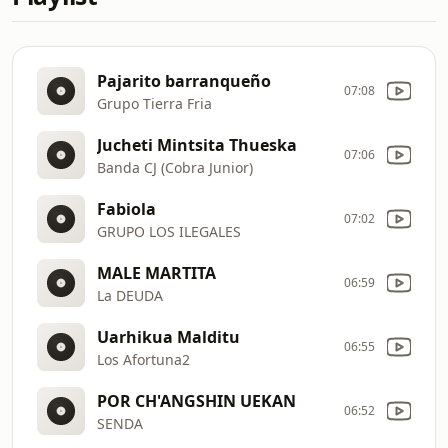
Pajarito barranqueño
07:08
Grupo Tierra Fria
Jucheti Mintsita Thueska
07:06
Banda CJ (Cobra Junior)
Fabiola
07:02
GRUPO LOS ILEGALES
MALE MARTITA
06:59
La DEUDA
Uarhikua Malditu
06:55
Los Afortuna2
POR CH'ANGSHIN UEKAN
06:52
SENDA