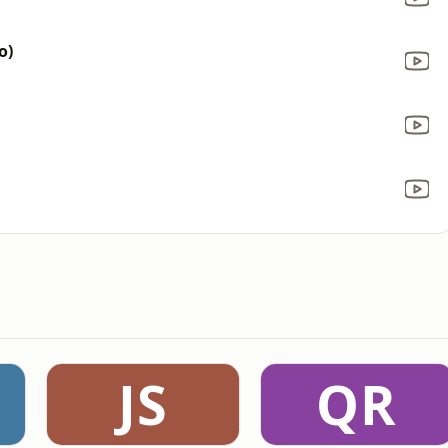
o)
JS
QR