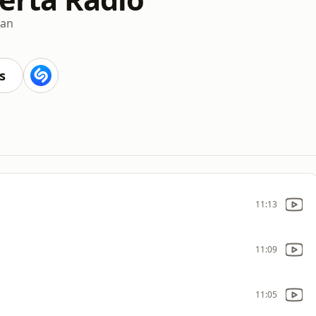
ian
s
11:13
11:09
11:05