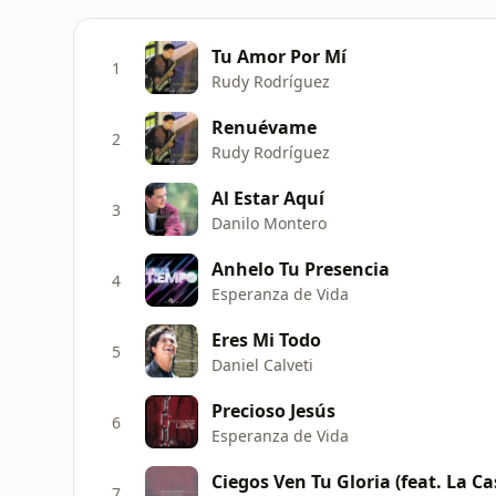
Tu Amor Por Mí
1
Rudy Rodríguez
Renuévame
2
Rudy Rodríguez
Al Estar Aquí
3
Danilo Montero
Anhelo Tu Presencia
4
Esperanza de Vida
Eres Mi Todo
5
Daniel Calveti
Precioso Jesús
6
Esperanza de Vida
Ciegos Ven Tu Gloria (feat. La Ca
7