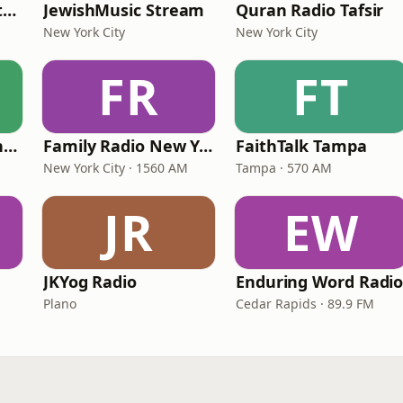
In Touch Radio Network
JewishMusic Stream
Quran Radio Tafsir
New York City
New York City
FR
FT
American Christian Network
Family Radio New York City
FaithTalk Tampa
New York City · 1560 AM
Tampa · 570 AM
JR
EW
JKYog Radio
Enduring Word Radi
Plano
Cedar Rapids · 89.9 FM