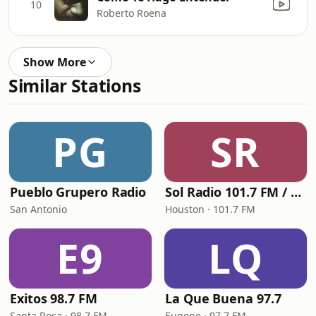
10
Roberto Roena
Show More
Similar Stations
PG
SR
Pueblo Grupero Radio
Sol Radio 101.7 FM / 106.9 HD3
San Antonio
Houston · 101.7 FM
E9
LQ
Exitos 98.7 FM
La Que Buena 97.7
Santa Rosa · 98.7 FM
Eugene · 97.7 FM