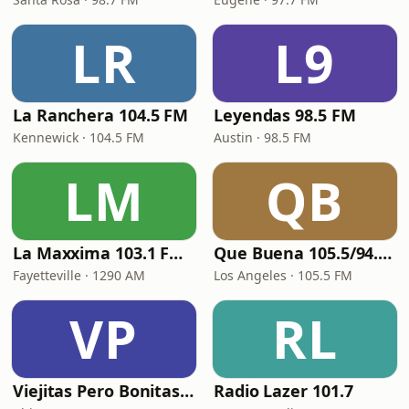
LR
L9
La Ranchera 104.5 FM
Leyendas 98.5 FM
Kennewick · 104.5 FM
Austin · 98.5 FM
LM
QB
La Maxxima 103.1 FM & 1290 AM
Que Buena 105.5/94.3 FM
Fayetteville · 1290 AM
Los Angeles · 105.5 FM
VP
RL
Viejitas Pero Bonitas Radio
Radio Lazer 101.7