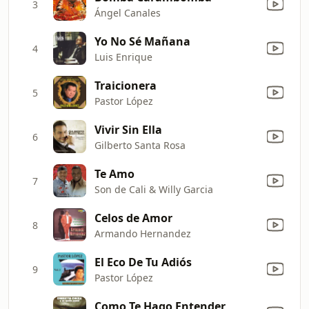
3
Ángel Canales
Yo No Sé Mañana
4
Luis Enrique
Traicionera
5
Pastor López
Vivir Sin Ella
6
Gilberto Santa Rosa
Te Amo
7
Son de Cali & Willy Garcia
Celos de Amor
8
Armando Hernandez
El Eco De Tu Adiós
9
Pastor López
Como Te Hago Entender