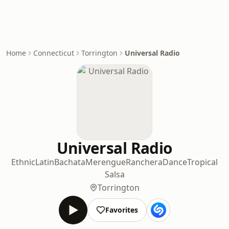
Home
Connecticut
Torrington
Universal Radio
Universal Radio
Ethnic
Latin
Bachata
Merengue
Ranchera
Dance
Tropical
Salsa
Torrington
Favorites