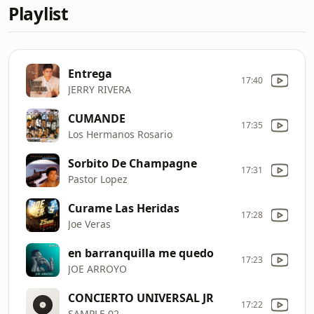
Playlist
Entrega
17:40
JERRY RIVERA
CUMANDE
17:35
Los Hermanos Rosario
Sorbito De Champagne
17:31
Pastor Lopez
Curame Las Heridas
17:28
Joe Veras
en barranquilla me quedo
17:23
JOE ARROYO
CONCIERTO UNIVERSAL JR
17:22
SAMPLE 02