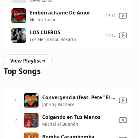
Emborrachame De Amor
17:19
Hector Lavoe
LOS CUEROS
17:15
Los Hermanos Rosario
View Playlist
Top Songs
Convergencia (feat. Pete "El Conde" Rodríguez)
1
Johnny Pacheco
Colgando en Tus Manos
2
Michel el Buenón
Bomba Carambomba