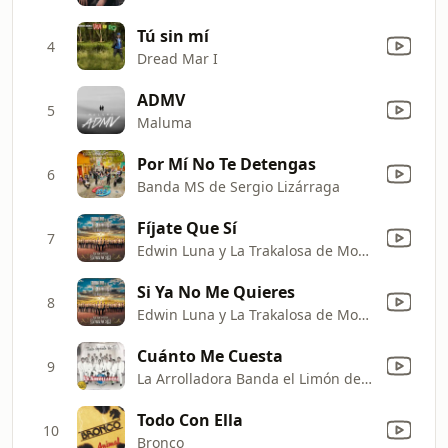
Tú sin mí
4
Dread Mar I
ADMV
5
Maluma
Por Mí No Te Detengas
6
Banda MS de Sergio Lizárraga
Fíjate Que Sí
7
Edwin Luna y La Trakalosa de Monterrey
Si Ya No Me Quieres
8
Edwin Luna y La Trakalosa de Monterrey
Cuánto Me Cuesta
9
La Arrolladora Banda el Limón de René Camacho
Todo Con Ella
10
Bronco