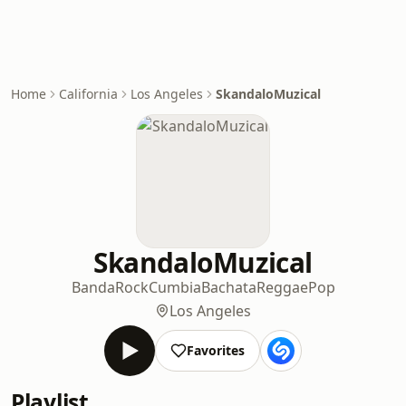
Home
California
Los Angeles
SkandaloMuzical
SkandaloMuzical
Banda
Rock
Cumbia
Bachata
Reggae
Pop
Los Angeles
Favorites
Playlist