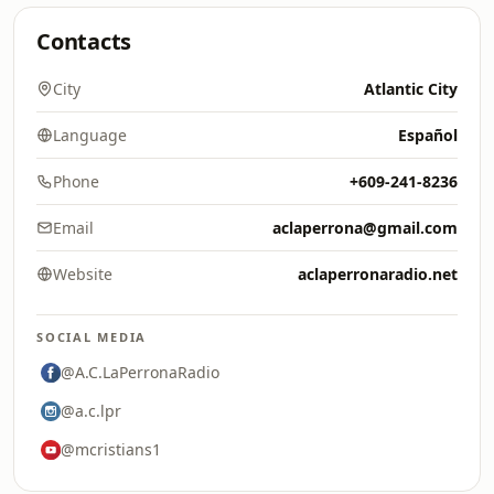
Contacts
City
Atlantic City
Language
Español
Phone
+609-241-8236
Email
aclaperrona@gmail.com
Website
aclaperronaradio.net
SOCIAL MEDIA
@A.C.LaPerronaRadio
@a.c.lpr
@mcristians1