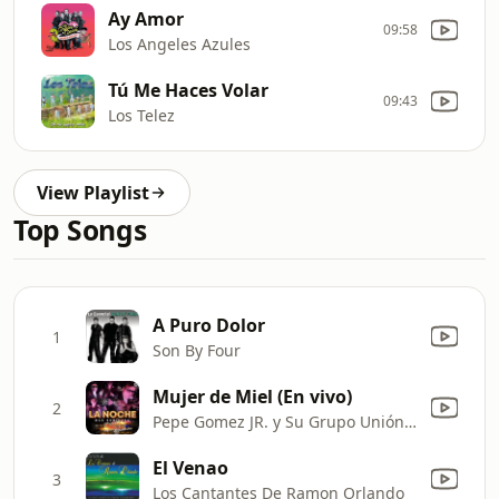
Ay Amor
09:58
Los Angeles Azules
Tú Me Haces Volar
09:43
Los Telez
View Playlist
Top Songs
A Puro Dolor
1
Son By Four
Mujer de Miel (En vivo)
2
Pepe Gomez JR. y Su Grupo Unión 82
El Venao
3
Los Cantantes De Ramon Orlando