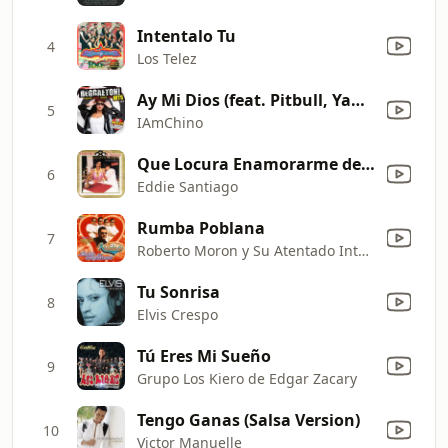
Intentalo Tu
4
Los Telez
Ay Mi Dios (feat. Pitbull, Yandel & Chacal)
5
IAmChino
Que Locura Enamorarme de Ti
6
Eddie Santiago
Rumba Poblana
7
Roberto Moron y Su Atentado Internacional
Tu Sonrisa
8
Elvis Crespo
Tú Eres Mi Sueño
9
Grupo Los Kiero de Edgar Zacary
Tengo Ganas (Salsa Version)
10
Victor Manuelle