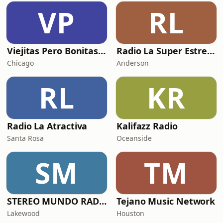
VP
RL
Viejitas Pero Bonitas Radio
Radio La Super Estrella 105.COM
Chicago
Anderson
RL
KR
Radio La Atractiva
Kalifazz Radio
Santa Rosa
Oceanside
SM
TM
STEREO MUNDO RADIO
Tejano Music Network
Lakewood
Houston