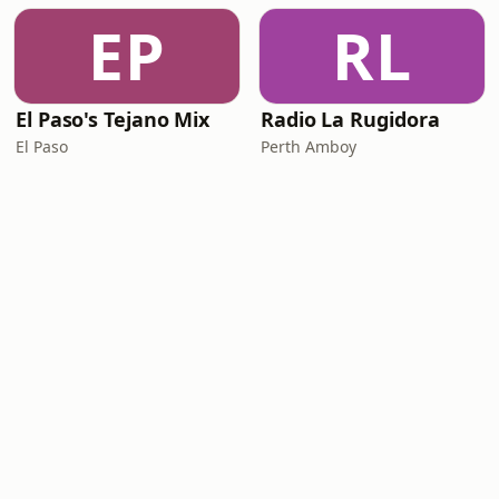
EP
RL
El Paso's Tejano Mix
Radio La Rugidora
El Paso
Perth Amboy