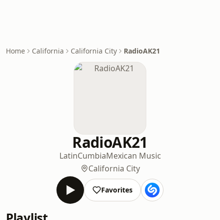
Home
California
California City
RadioAK21
RadioAK21
Latin
Cumbia
Mexican Music
California City
Favorites
Playlist