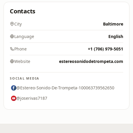
Contacts
City
Baltimore
Language
English
Phone
+1 (706) 979-5051
Website
estereosonidodetrompeta.com
SOCIAL MEDIA
@Estereo-Sonido-De-Trompeta-100063739562650
@joserivas7187