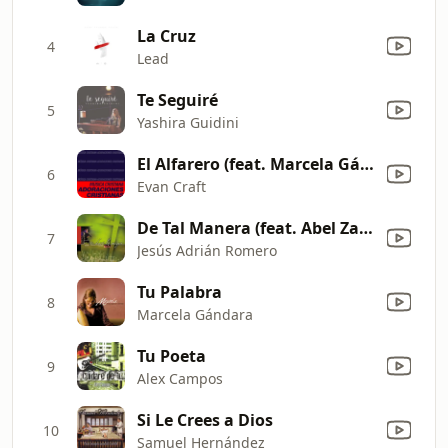
La Cruz
4
Lead
Te Seguiré
5
Yashira Guidini
El Alfarero (feat. Marcela Gándara)
6
Evan Craft
De Tal Manera (feat. Abel Zavala) [En Vivo]
7
Jesús Adrián Romero
Tu Palabra
8
Marcela Gándara
Tu Poeta
9
Alex Campos
Si Le Crees a Dios
10
Samuel Hernández