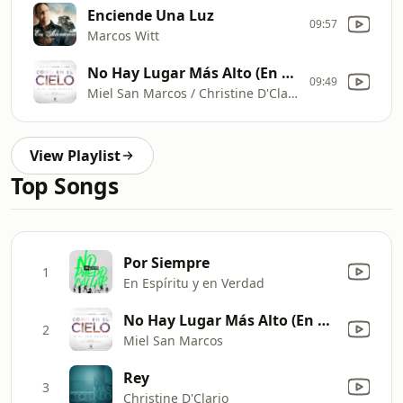
Enciende Una Luz
09:57
Marcos Witt
No Hay Lugar Más Alto (En Vivo) [feat. Christine D'clario]
09:49
Miel San Marcos / Christine D'Clario
View Playlist
Top Songs
Por Siempre
1
En Espíritu y en Verdad
No Hay Lugar Más Alto (En Vivo) [feat. Christine D'clario]
2
Miel San Marcos
Rey
3
Christine D'Clario