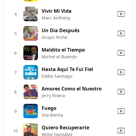
Vivir Mi Vida
4
Marc Anthony
Un Dia Después
5
Grupo Niche
Maldito el Tiempo
6
Michel el Buenón
Hasta Aquí Te Fui Fiel
7
Eddie Santiago
Amores Como el Nuestro
8
Jerry Rivera
Fuego
9
Isla Bonita
Quiero Recuperarte
10
Willie González