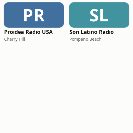
PR
SL
Proidea Radio USA
Son Latino Radio
Cherry Hill
Pompano Beach