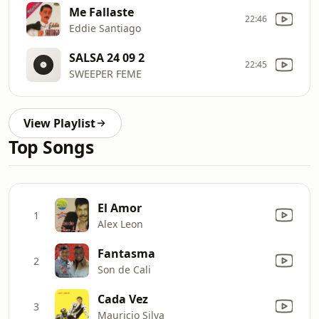
Me Fallaste
22:46
Eddie Santiago
SALSA 24 09 2
22:45
SWEEPER FEME
View Playlist
Top Songs
El Amor
1
Alex Leon
Fantasma
2
Son de Cali
Cada Vez
3
Mauricio Silva