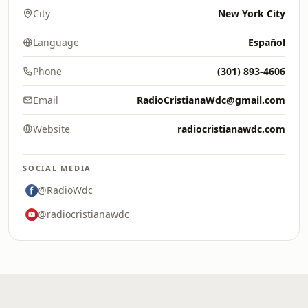
City
New York City
Language
Español
Phone
(301) 893-4606
Email
RadioCristianaWdc@gmail.com
Website
radiocristianawdc.com
SOCIAL MEDIA
@RadioWdc
@radiocristianawdc