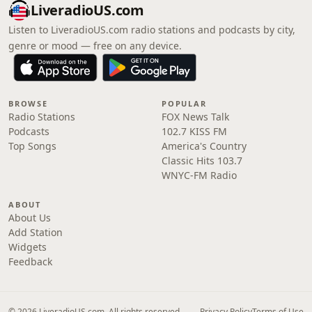
LiveradioUS.com
Listen to LiveradioUS.com radio stations and podcasts by city,
genre or mood — free on any device.
BROWSE
POPULAR
Radio Stations
FOX News Talk
Podcasts
102.7 KISS FM
Top Songs
America's Country
Classic Hits 103.7
WNYC-FM Radio
ABOUT
About Us
Add Station
Widgets
Feedback
© 2026 LiveradioUS.com. All rights reserved.
Privacy Policy
Terms of Use