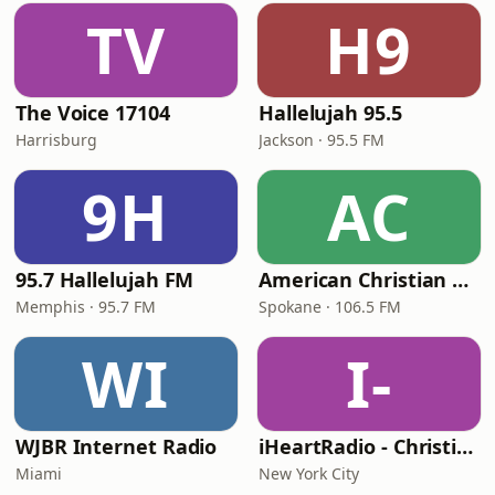
TV
H9
The Voice 17104
Hallelujah 95.5
Harrisburg
Jackson · 95.5 FM
9H
AC
95.7 Hallelujah FM
American Christian Network
Memphis · 95.7 FM
Spokane · 106.5 FM
WI
I-
WJBR Internet Radio
iHeartRadio - Christian Top 20
Miami
New York City