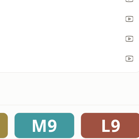
M9
L9