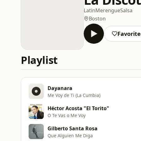
Latin
Merengue
Salsa
Boston
Favorite
Playlist
Dayanara
Me Voy de Ti (La Cumbia)
Héctor Acosta "El Torito"
O Te Vas o Me Voy
Gilberto Santa Rosa
Que Alguien Me Diga