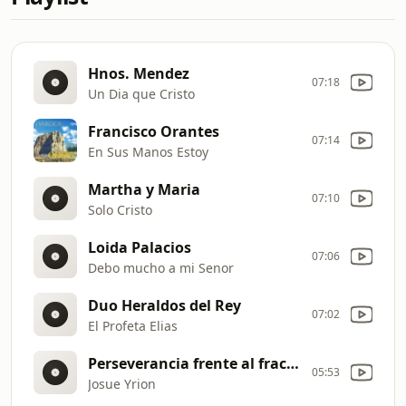
Hnos. Mendez
07:18
Un Dia que Cristo
Francisco Orantes
07:14
En Sus Manos Estoy
Martha y Maria
07:10
Solo Cristo
Loida Palacios
07:06
Debo mucho a mi Senor
Duo Heraldos del Rey
07:02
El Profeta Elias
Perseverancia frente al fracaso
05:53
Josue Yrion