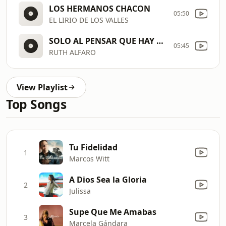
LOS HERMANOS CHACON
05:50
EL LIRIO DE LOS VALLES
SOLO AL PENSAR QUE HAY UN DIOS
05:45
RUTH ALFARO
View Playlist
Top Songs
Tu Fidelidad
1
Marcos Witt
A Dios Sea la Gloria
2
Julissa
Supe Que Me Amabas
3
Marcela Gándara