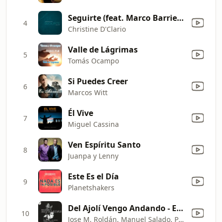
Seguirte (feat. Marco Barrientos) [Sencillo]
4
Christine D'Clario
Valle de Lágrimas
5
Tomás Ocampo
Si Puedes Creer
6
Marcos Witt
Él Vive
7
Miguel Cassina
Ven Espíritu Santo
8
Juanpa y Lenny
Este Es el Día
9
Planetshakers
Del Ajolí Vengo Andando - Esa Niña Que Va Andando - Chaparrones de Mayo - Por la Mañana
10
Jose M. Roldán, Manuel Salado, Pedro Menchén & Jesús Moreno