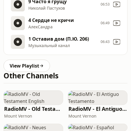
9 Часто я грущу
06:53
Николай Пастухов
4 Сердце не кричи
06:49
АлекСандра
1 Оставив дом (П.Ю. 206)
06:43
Музыкальный канал
View Playlist
Other Channels
RadioMV - Old Testament English
RadioMV - El Antiguo Testamento
Mount Vernon
Mount Vernon