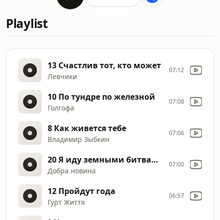
Playlist
13 Счастлив тот, кто может
07:12
Левчики
10 По тундре по железной
07:08
Голгофа
8 Как живется тебе
07:06
Владимир Зыбкин
20 Я иду земными битвами
07:00
Добра новина
12 Пройдут года
06:57
Гурт Життя