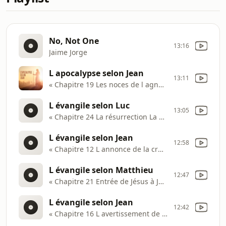
No, Not One
13:16
Jaime Jorge
L apocalypse selon Jean
13:11
« Chapitre 19 Les noces de l agneau La seconde venue du Christ »
L évangile selon Luc
13:05
« Chapitre 24 La résurrection La mission confiée aux apôtres »
L évangile selon Jean
12:58
« Chapitre 12 L annonce de la crucifixion »
L évangile selon Matthieu
12:47
« Chapitre 21 Entrée de Jésus à Jérusalem »
L évangile selon Jean
12:42
« Chapitre 16 L avertissement de la persécution »