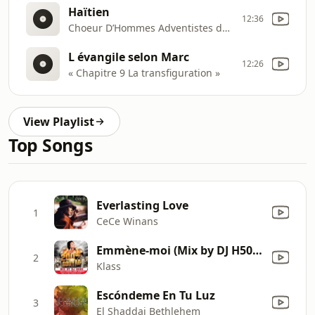
Haïtien
12:36
Choeur D’Hommes Adventistes du Cap
L évangile selon Marc
12:26
« Chapitre 9 La transfiguration »
View Playlist
Top Songs
Everlasting Love
1
CeCe Winans
Emmène-moi (Mix by DJ H509) [Live]
2
Klass
Escóndeme En Tu Luz
3
El Shaddai Bethlehem