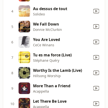
Au dessus de tout
4
Solideo
We Fall Down
5
Donnie McClurkin
You Are Loved
6
CeCe Winans
Tu es ma force (Live)
7
Stéphane Quéry
Worthy Is the Lamb (Live)
8
Hillsong Worship
More Than a Friend
9
Acappella
Let There Be Love
10
Acappella