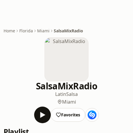
Home
Florida
Miami
SalsaMixRadio
SalsaMixRadio
Latin
Salsa
Miami
Favorites
Playlist