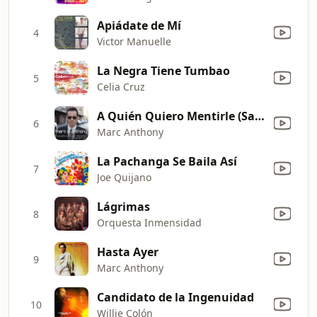
Apiádate de Mí
4
Victor Manuelle
La Negra Tiene Tumbao
5
Celia Cruz
A Quién Quiero Mentirle (Salsa Version)
6
Marc Anthony
La Pachanga Se Baila Así
7
Joe Quijano
Lágrimas
8
Orquesta Inmensidad
Hasta Ayer
9
Marc Anthony
Candidato de la Ingenuidad
10
Willie Colón