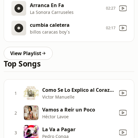
Arranca En Fa
02:27
La Sonora Carruseles
cumbia caletera
02:17
billos caracas boy`s
View Playlist
Top Songs
Como Se Lo Explico al Corazón
1
Victor Manuelle
Vamos a Reír un Poco
2
Héctor Lavoe
La Va a Pagar
3
Pedro Conga