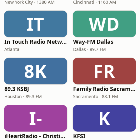
New York City · 1380 AM
Cincinnati · 1160 AM
IT
WD
In Touch Radio Network
Way-FM Dallas
Atlanta
Dallas · 89.7 FM
8K
FR
89.3 KSBJ
Family Radio Sacramento (KEBR)
Houston · 89.3 FM
Sacramento · 88.1 FM
I-
K
iHeartRadio - Christian Top 20
KFSI