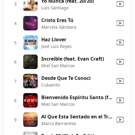
Yo Nunca (feat. 20/20)
3
Luis Santiago
Cristo Eres Tú
4
Marcela Gándara
Haz Llover
5
José Luis Reyes
Increíble (feat. Evan Craft)
6
Miel San Marcos
Desde Que Te Conoci
7
Cubanito
Bienvenido Espíritu Santo (feat. Marco Barrientos) [En Vivo]
8
Miel San Marcos
Al Que Esta Sentado en el Trono (feat. Marcos Brunet)
9
Marco Barrientos