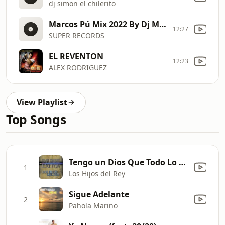
dj simon el chilerito
Marcos Pú Mix 2022 By Dj Miguelito La mejor musica
12:27
SUPER RECORDS
EL REVENTON
12:23
ALEX RODRIGUEZ
View Playlist
Top Songs
Tengo un Dios Que Todo Lo Puede
1
Los Hijos del Rey
Sigue Adelante
2
Pahola Marino