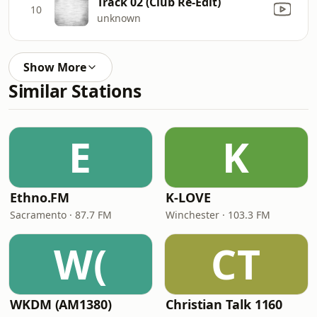
Track 02 (Club Re-Edit)
10
unknown
Show More
Similar Stations
E
K
Ethno.FM
K-LOVE
Sacramento · 87.7 FM
Winchester · 103.3 FM
W(
CT
WKDM (AM1380)
Christian Talk 1160