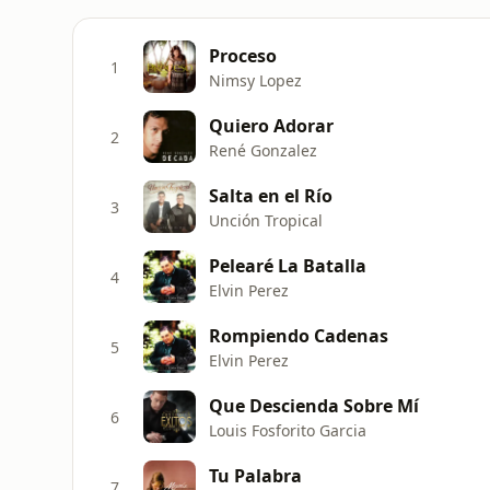
Proceso
1
Nimsy Lopez
Quiero Adorar
2
René Gonzalez
Salta en el Río
3
Unción Tropical
Pelearé La Batalla
4
Elvin Perez
Rompiendo Cadenas
5
Elvin Perez
Que Descienda Sobre Mí
6
Louis Fosforito Garcia
Tu Palabra
7