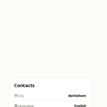
Contacts
City
Bethlehem
Language
English