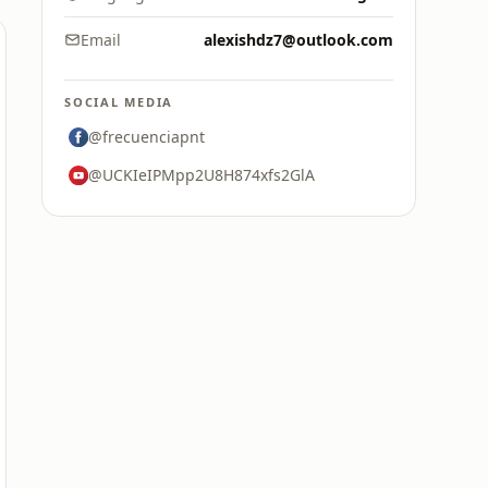
Email
alexishdz7@outlook.com
SOCIAL MEDIA
@frecuenciapnt
@UCKIeIPMpp2U8H874xfs2GlA