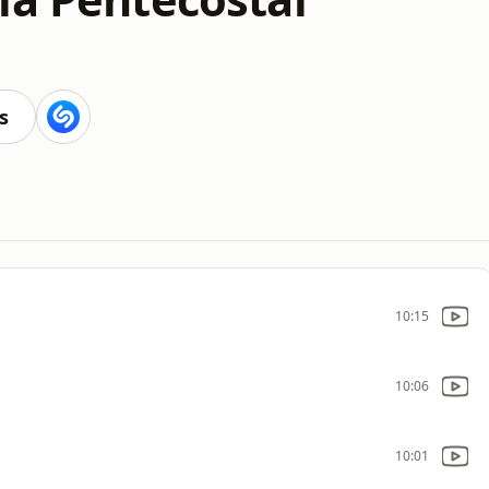
s
10:15
10:06
10:01