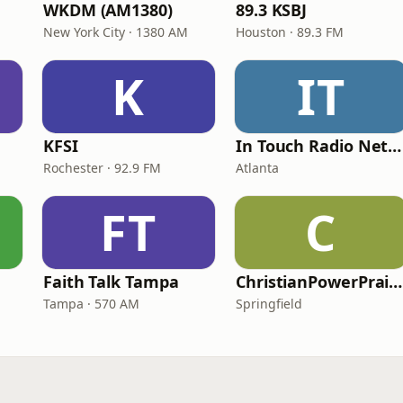
WKDM (AM1380)
89.3 KSBJ
New York City · 1380 AM
Houston · 89.3 FM
K
IT
KFSI
In Touch Radio Network
Rochester · 92.9 FM
Atlanta
FT
C
Faith Talk Tampa
ChristianPowerPraise.Net
Tampa · 570 AM
Springfield