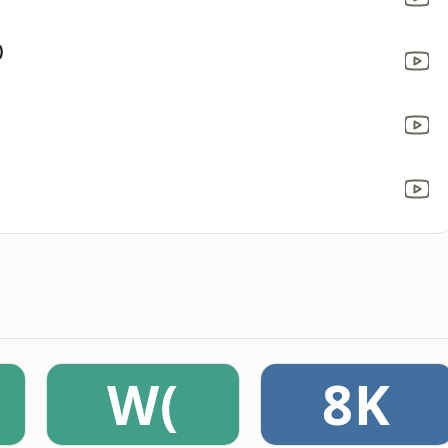
)
W(
8K