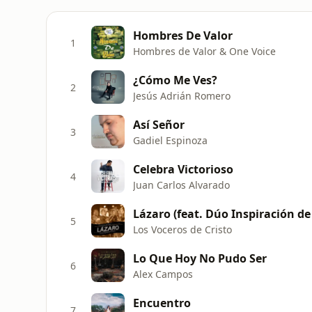
Hombres De Valor
1
Hombres de Valor & One Voice
¿Cómo Me Ves?
2
Jesús Adrián Romero
Así Señor
3
Gadiel Espinoza
Celebra Victorioso
4
Juan Carlos Alvarado
Lázaro (feat. Dúo Inspiración de 
5
Los Voceros de Cristo
Lo Que Hoy No Pudo Ser
6
Alex Campos
Encuentro
7