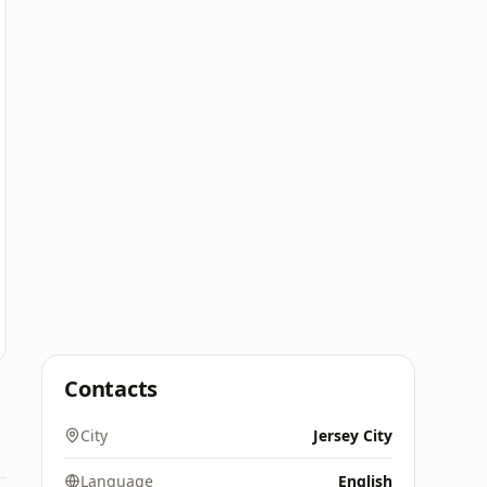
Contacts
City
Jersey City
Language
English