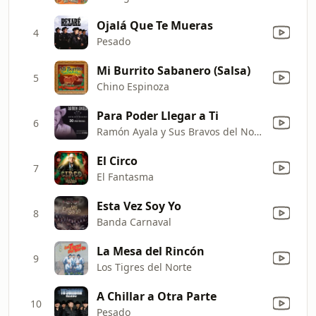
Ojalá Que Te Mueras
4
Pesado
Mi Burrito Sabanero (Salsa)
5
Chino Espinoza
Para Poder Llegar a Ti
6
Ramón Ayala y Sus Bravos del Norte
El Circo
7
El Fantasma
Esta Vez Soy Yo
8
Banda Carnaval
La Mesa del Rincón
9
Los Tigres del Norte
A Chillar a Otra Parte
10
Pesado