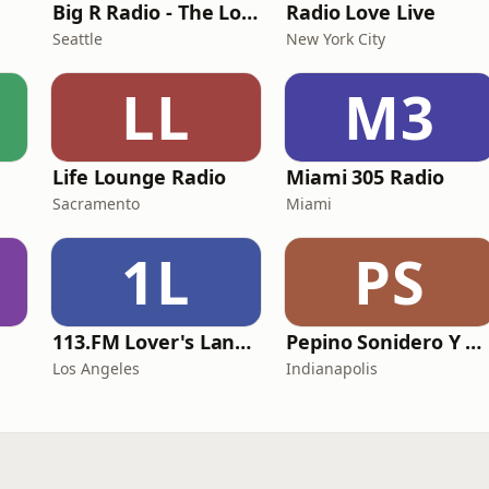
Big R Radio - The Love Channel
Radio Love Live
Seattle
New York City
LL
M3
Life Lounge Radio
Miami 305 Radio
Sacramento
Miami
1L
PS
113.FM Lover's Lane (Love Songs)
Pepino Sonidero Y Romantico Radio
Los Angeles
Indianapolis