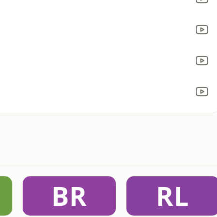
BR
RL