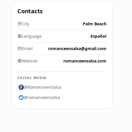
Contacts
City
Palm Beach
Language
Español
Email
romanceensalsa@gmail.com
Website
romanceensalsa.com
SOCIAL MEDIA
@RomanceenSalsa
@romanceensalsa