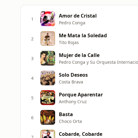
Amor de Cristal
1
Pedro Conga
Me Mata la Soledad
2
Tito Rojas
Mujer de la Calle
3
Pedro Conga y Su Orquesta Internaci
Solo Deseos
4
Costa Brava
Porque Aparentar
5
Anthony Cruz
Basta
6
Choco Orta
Cobarde, Cobarde
7