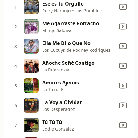
Ese es Tu Orgullo
1
Ricky Naranjo Y Los Gamblers
Me Agarraste Borracho
2
Mingo Saldivar
Ella Me Dijo Que No
3
Los Cucuys de Rodney Rodriguez
Añoche Soñé Contigo
4
La Diferenzia
Amores Ajenos
5
La Tropa F
La Voy a Olvidar
6
Los Desperadoz
Tú Tú Tú
7
Eddie González