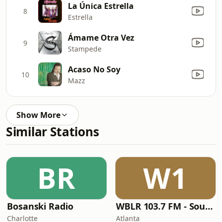
La Única Estrella
8
Estrella
Ámame Otra Vez
9
Stampede
Acaso No Soy
10
Mazz
Show More
Similar Stations
BR
W1
Bosanski Radio
WBLR 103.7 FM - Southern Soul & Blues
Charlotte
Atlanta