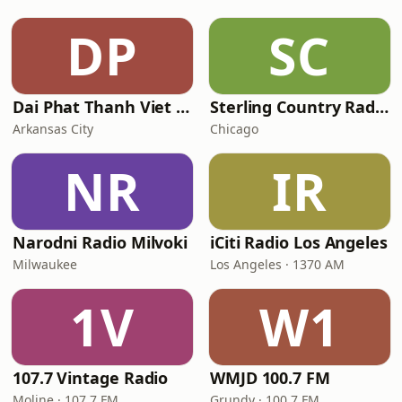
DP
SC
Dai Phat Thanh Viet Nam
Sterling Country Radio
Arkansas City
Chicago
NR
IR
Narodni Radio Milvoki
iCiti Radio Los Angeles
Milwaukee
Los Angeles · 1370 AM
1V
W1
107.7 Vintage Radio
WMJD 100.7 FM
Moline · 107.7 FM
Grundy · 100.7 FM