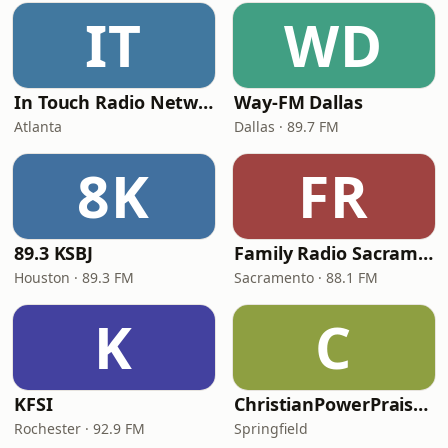
IT
WD
In Touch Radio Network
Way-FM Dallas
Atlanta
Dallas · 89.7 FM
8K
FR
89.3 KSBJ
Family Radio Sacramento (KEBR)
Houston · 89.3 FM
Sacramento · 88.1 FM
K
C
KFSI
ChristianPowerPraise.Net
Rochester · 92.9 FM
Springfield