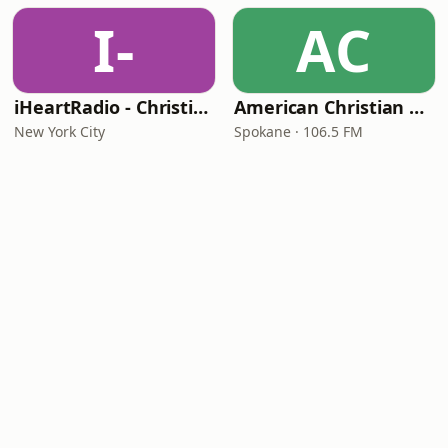
I-
AC
iHeartRadio - Christian Top 20
American Christian Network
New York City
Spokane · 106.5 FM