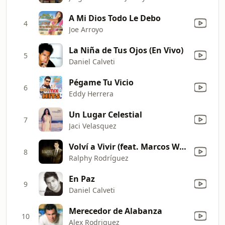
A Mi Dios Todo Le Debo
4
Joe Arroyo
La Niña de Tus Ojos (En Vivo)
5
Daniel Calveti
Pégame Tu Vicio
6
Eddy Herrera
Un Lugar Celestial
7
Jaci Velasquez
Volví a Vivir (feat. Marcos Witt)
8
Ralphy Rodríguez
En Paz
9
Daniel Calveti
Merecedor de Alabanza
10
Alex Rodriguez