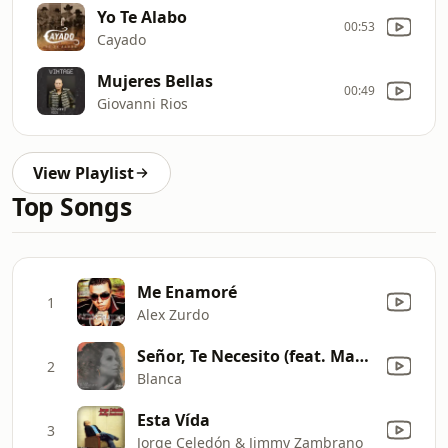
Yo Te Alabo
00:53
Cayado
Mujeres Bellas
00:49
Giovanni Rios
View Playlist
Top Songs
Me Enamoré
1
Alex Zurdo
Señor, Te Necesito (feat. Matt Maher)
2
Blanca
Esta Vída
3
Jorge Celedón & Jimmy Zambrano