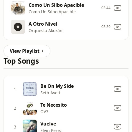
Como Un Silbo Apacible
03:44
Como Un Silbo Apacible
A Otro Nivel
03:39
Orquesta Akokán
View Playlist
Top Songs
Be On My Side
1
Seth Avett
Te Necesito
2
OV7
Vuelve
3
Elvin Perez