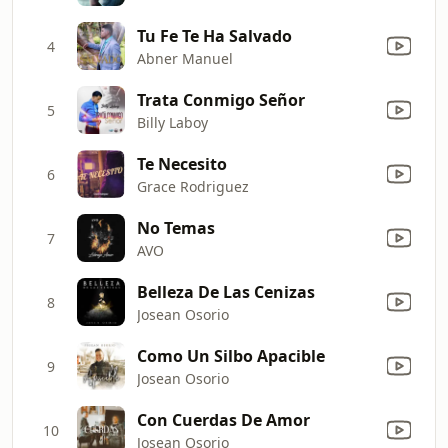
Tu Fe Te Ha Salvado
4
Abner Manuel
Trata Conmigo Señor
5
Billy Laboy
Te Necesito
6
Grace Rodriguez
No Temas
7
AVO
Belleza De Las Cenizas
8
Josean Osorio
Como Un Silbo Apacible
9
Josean Osorio
Con Cuerdas De Amor
10
Josean Osorio