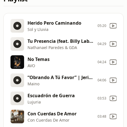
Herido Pero Caminando
05:20
Sol y Lluvia
Tu Presencia (feat. Billy Laboy & Gilberto Peguero)
04:29
Nathanael Paredes & GDA
No Temas
04:24
AVO
“Obrando A Tú Favor” | Jeriel Nieves x Josué Rosario (OFFICIAL AUDIO)
04:06
Maino
Escuadrón de Guerra
03:53
Lujuria
Con Cuerdas De Amor
03:48
Con Cuerdas De Amor