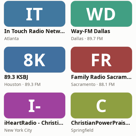
IT
WD
In Touch Radio Network
Way-FM Dallas
Atlanta
Dallas · 89.7 FM
8K
FR
89.3 KSBJ
Family Radio Sacramento (KEBR)
Houston · 89.3 FM
Sacramento · 88.1 FM
I-
C
iHeartRadio - Christian Top 20
ChristianPowerPraise.Net
New York City
Springfield