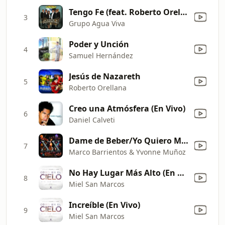
Tengo Fe (feat. Roberto Orellana)
3
Grupo Agua Viva
Poder y Unción
4
Samuel Hernández
Jesús de Nazareth
5
Roberto Orellana
Creo una Atmósfera (En Vivo)
6
Daniel Calveti
Dame de Beber/Yo Quiero Más (Medley)
7
Marco Barrientos & Yvonne Muñoz
No Hay Lugar Más Alto (En Vivo) [feat. Christine D'clario]
8
Miel San Marcos
Increíble (En Vivo)
9
Miel San Marcos