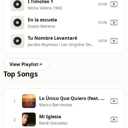
I Timoteo 1
05:08
Reina Valera 1960
En la escuela
05:06
Dueto Moreno
Tu Nombre Levantaré
04:58
Jacobo Reynoso / Los Ungidos De Cristo
View Playlist
Top Songs
Lo Único Que Quiero (feat. Marcela Gandara)
1
Marco Barrientos
Mi Iglesia
2
René Gonzalez