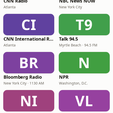
CNN Radio
NBC News NOW
Atlanta
New York City
CI
T9
CNN International Radio
Talk 94.5
Atlanta
Myrtle Beach · 94.5 FM
BR
N
Bloomberg Radio
NPR
New York City · 1130 AM
Washington, D.C.
NI
VL