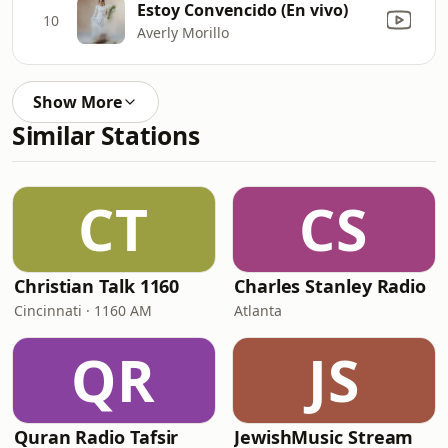
Estoy Convencido (En vivo)
10
Averly Morillo
Show More
Similar Stations
CT
CS
Christian Talk 1160
Charles Stanley Radio
Cincinnati · 1160 AM
Atlanta
QR
JS
Quran Radio Tafsir
JewishMusic Stream