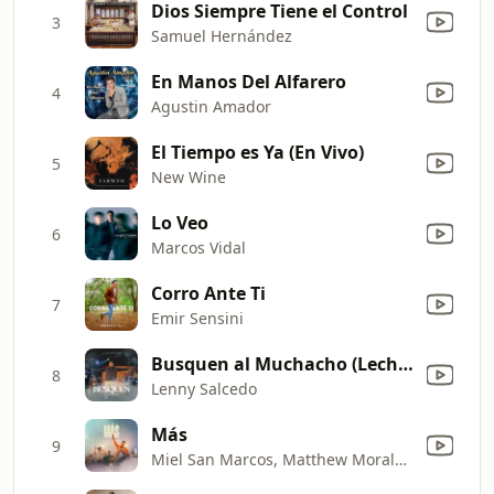
Dios Siempre Tiene el Control
3
Samuel Hernández
En Manos Del Alfarero
4
Agustin Amador
El Tiempo es Ya (En Vivo)
5
New Wine
Lo Veo
6
Marcos Vidal
Corro Ante Ti
7
Emir Sensini
Busquen al Muchacho (Leche y Miel Live)
8
Lenny Salcedo
Más
9
Miel San Marcos, Matthew Morales & Waleska Morales