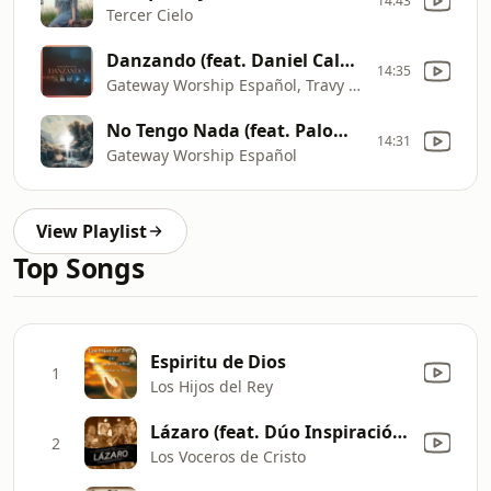
14:43
Tercer Cielo
Danzando (feat. Daniel Calveti, Becky Collazos & Josh Morales)
14:35
Gateway Worship Español, Travy Joe & Christine D'Clario
No Tengo Nada (feat. Paloma Ramos) [Live]
14:31
Gateway Worship Español
View Playlist
Top Songs
Espiritu de Dios
1
Los Hijos del Rey
Lázaro (feat. Dúo Inspiración de Jesús) [En Vivo]
2
Los Voceros de Cristo