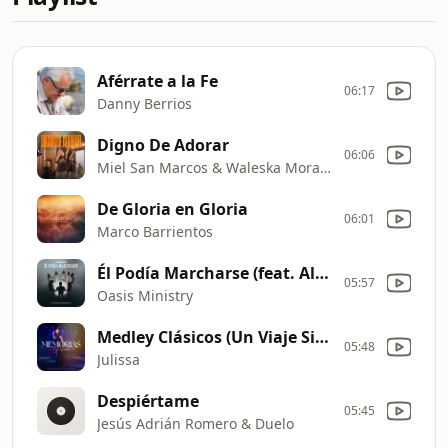
Aférrate a la Fe
06:17
Danny Berrios
Digno De Adorar
06:06
Miel San Marcos & Waleska Morales
De Gloria en Gloria
06:01
Marco Barrientos
Él Podía Marcharse (feat. Alex Zurdo)
05:57
Oasis Ministry
Medley Clásicos (Un Viaje Sinfónico de Fe y Esperanza)
05:48
Julissa
Despiértame
05:45
Jesús Adrián Romero & Duelo