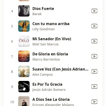
Dios Fuerte
4
Barak
Con tu mano arriba
5
Lilly Goodman
Mi Sanador (En Vivo)
6
Miel San Marcos
De Gloria en Gloria
7
Marco Barrientos
Suave Voz (Con Jesús Adrian Romero)
8
Alex Campos
Es Por Tu Gracia
9
Jesús Adrián Romero
A Dios Sea La Gloria
10
Ericson Alexander Molano