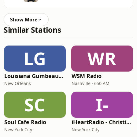
Show More
Similar Stations
LG
WR
Louisiana Gumbeaux Radio
WSM Radio
New Orleans
Nashville · 650 AM
SC
I-
Soul Cafe Radio
iHeartRadio - Christian Top 20
New York City
New York City