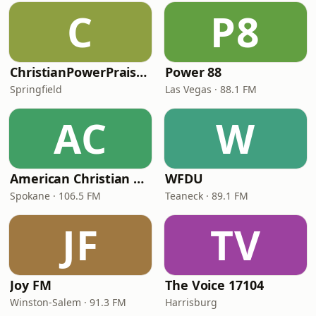
C
P8
ChristianPowerPraise.Net
Power 88
Springfield
Las Vegas · 88.1 FM
AC
W
American Christian Network
WFDU
Spokane · 106.5 FM
Teaneck · 89.1 FM
JF
TV
Joy FM
The Voice 17104
Winston-Salem · 91.3 FM
Harrisburg