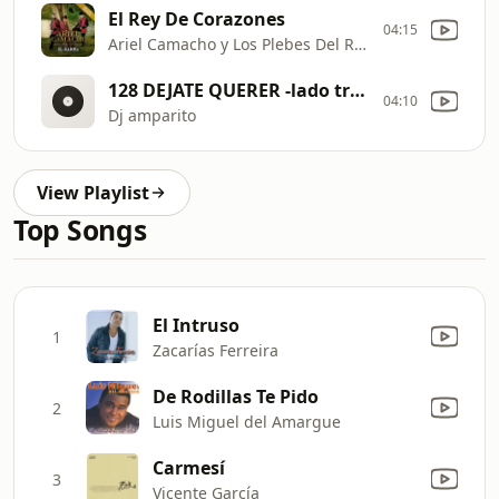
El Rey De Corazones
04:15
Ariel Camacho y Los Plebes Del Rancho
128 DEJATE QUERER -lado truji
04:10
Dj amparito
View Playlist
Top Songs
El Intruso
1
Zacarías Ferreira
De Rodillas Te Pido
2
Luis Miguel del Amargue
Carmesí
3
Vicente García