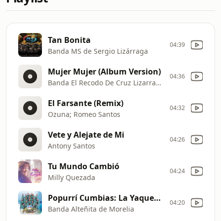
Tan Bonita
04:39
Banda MS de Sergio Lizárraga
Mujer Mujer (Album Version)
04:36
Banda El Recodo De Cruz Lizarraga
El Farsante (Remix)
04:32
Ozuna; Romeo Santos
Vete y Alejate de Mi
04:26
Antony Santos
Tu Mundo Cambió
04:24
Milly Quezada
Popurrí Cumbias: La Yaquecita / La Cumbia Bonita / El Aparatito
04:20
Banda Alteñita de Morelia