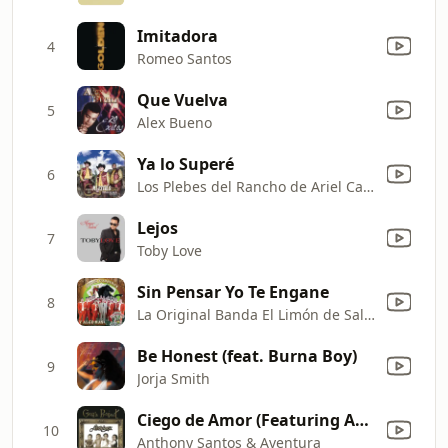
Imitadora
4
Romeo Santos
Que Vuelva
5
Alex Bueno
Ya lo Superé
6
Los Plebes del Rancho de Ariel Camacho
Lejos
7
Toby Love
Sin Pensar Yo Te Engane
8
La Original Banda El Limón de Salvador Lizárraga
Be Honest (feat. Burna Boy)
9
Jorja Smith
Ciego de Amor (Featuring Anthony Santos)
10
Anthony Santos & Aventura